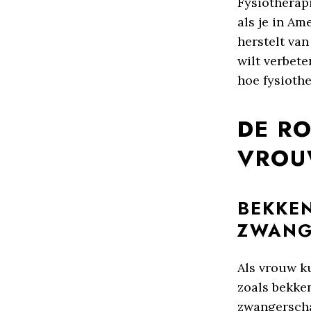
Fysiotherap
als je in Am
herstelt va
wilt verbete
hoe fysiothe
DE RO
VROU
BEKKE
ZWANG
Als vrouw k
zoals bekke
zwangersch