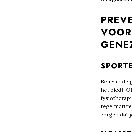
PREV
VOOR
GENE
SPORT
Een van de g
het biedt. O
fysiotherap
regelmatige
zorgen dat j