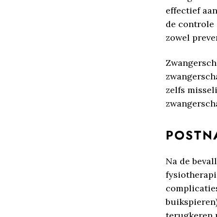
effectief a
de controle
zowel preven
Zwangerscha
zwangerscha
zelfs missel
zwangerschap
POSTNA
Na de bevall
fysiotherap
complicaties
buikspieren
terugkeren n