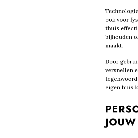
Technologie 
ook voor fy
thuis effect
bijhouden o
maakt.
Door gebrui
versnellen 
tegenwoordig
eigen huis 
PERS
JOUW