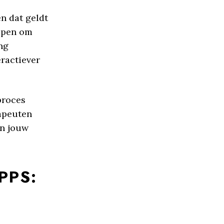
n dat geldt
elpen om
ng
ractiever
proces
rapeuten
an jouw
PPS: