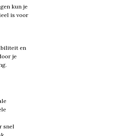
ngen kun je
eel is voor
iliteit en
door je
ng.
ale
ele
r snel
k.