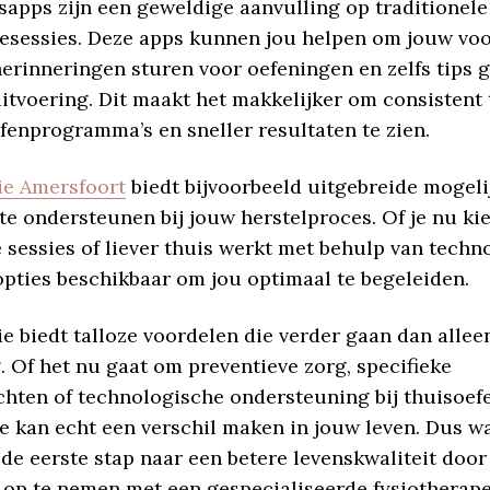
apps zijn een geweldige aanvulling op traditionele
iesessies. Deze apps kunnen jou helpen om jouw voo
herinneringen sturen voor oefeningen en zelfs tips 
itvoering. Dit maakt het makkelijker om consistent t
fenprogramma’s en sneller resultaten te zien.
ie Amersfoort
biedt bijvoorbeeld uitgebreide mogel
 te ondersteunen bij jouw herstelproces. Of je nu ki
 sessies of liever thuis werkt met behulp van techno
 opties beschikbaar om jou optimaal te begeleiden.
e biedt talloze voordelen die verder gaan dan allee
 Of het nu gaat om preventieve zorg, specifieke
hten of technologische ondersteuning bij thuisoef
e kan echt een verschil maken in jouw leven. Dus w
 de eerste stap naar een betere levenskwaliteit doo
 op te nemen met een gespecialiseerde fysiotherape