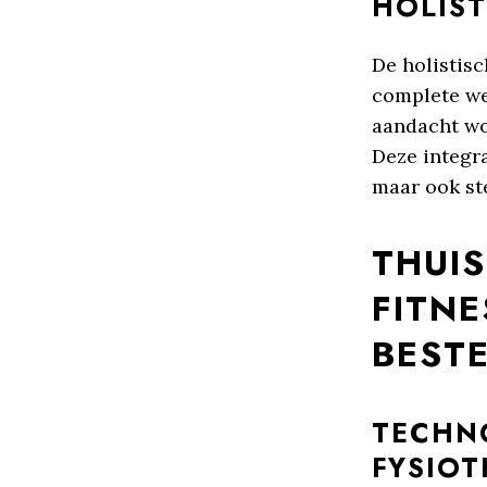
HOLIS
De holistis
complete wel
aandacht wo
Deze integra
maar ook st
THUI
FITN
BESTE
TECHN
FYSIOT