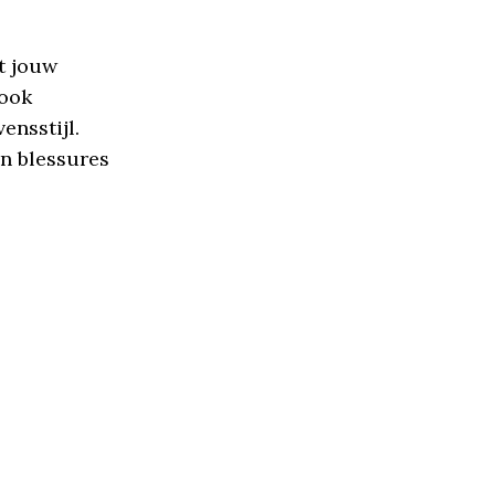
t jouw
 ook
ensstijl.
an blessures