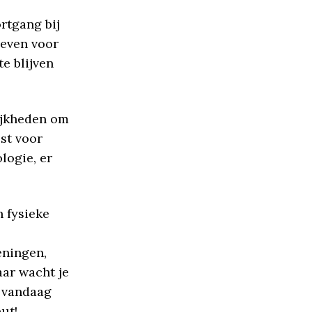
rtgang bij
geven voor
e blijven
ijkheden om
est voor
logie, er
n fysieke
eningen,
aar wacht je
r vandaag
ut!