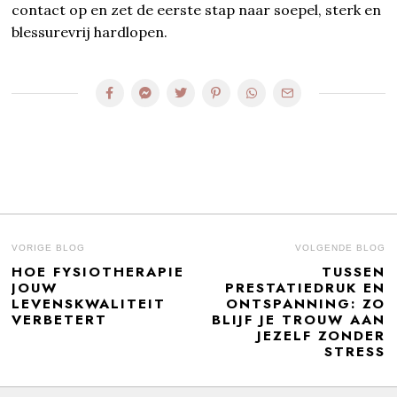
contact op en zet de eerste stap naar soepel, sterk en
blessurevrij hardlopen.
BERICHT
VORIGE BLOG
VOLGENDE BLOG
HOE FYSIOTHERAPIE
TUSSEN
Previous
N
NAVIGATIE
JOUW
PRESTATIEDRUK EN
post:
po
LEVENSKWALITEIT
ONTSPANNING: ZO
VERBETERT
BLIJF JE TROUW AAN
JEZELF ZONDER
STRESS