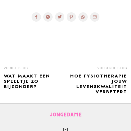
BERICHT
VORIGE BLOG
VOLGENDE BLOG
WAT MAAKT EEN
HOE FYSIOTHERAPIE
Previous
N
NAVIGATIE
SPEELTJE ZO
JOUW
post:
po
BIJZONDER?
LEVENSKWALITEIT
VERBETERT