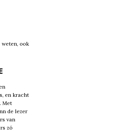
s weten, ook
E
en
s, en kracht
. Met
nn de lezer
rs van
rs zó