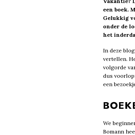
Vakantie? L
een boek. M
Gelukkig v
onder de l
het inderda
In deze blo
vertellen. H
volgorde va
dus voorlopi
een bezoekj
BOEK
We beginnen
Bomann heef