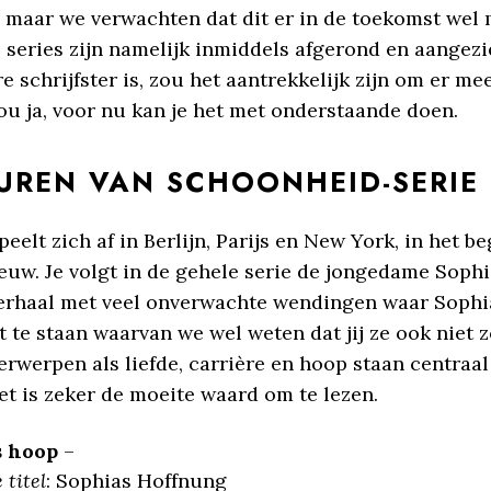
, maar we verwachten dat dit er in de toekomst wel
 series zijn namelijk inmiddels afgerond en aangezi
e schrijfster is, zou het aantrekkelijk zijn om er me
ou ja, voor nu kan je het met onderstaande doen.
UREN VAN SCHOONHEID-SERIE
peelt zich af in Berlijn, Parijs en New York, in het b
euw. Je volgt in de gehele serie de jongedame Soph
verhaal met veel onverwachte wendingen waar Sophi
 te staan waarvan we wel weten dat jij ze ook niet 
rwerpen als liefde, carrière en hoop staan centraal
et is zeker de moeite waard om te lezen.
s hoop
–
 titel
: Sophias Hoffnung