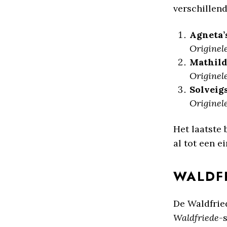
verschillend
Agneta’
Originele
Mathild
Originele
Solveigs
Originele
Het laatste 
al tot een 
WALDFR
De Waldfried
Waldfriede
-