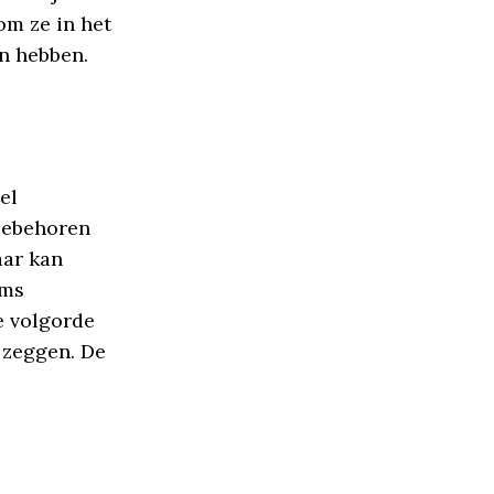
om ze in het
in hebben.
el
toebehoren
aar kan
oms
e volgorde
e zeggen. De