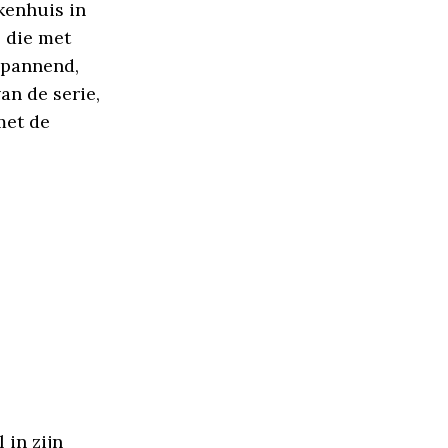
kenhuis in
s die met
Spannend,
an de serie,
met de
 in zijn