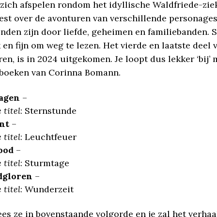
 zich afspelen rondom het idyllische Waldfriede-zie
leest over de avonturen van verschillende personage
onden zijn door liefde, geheimen en familiebanden. 
 en fijn om weg te lezen. Het vierde en laatste deel v
n, is in 2024 uitgekomen. Je loopt dus lekker ‘bij’ 
boeken van Corinna Bomann.
agen
–
 titel
: Sternstunde
nt
–
 titel
: Leuchtfeuer
ood
–
 titel
: Sturmtage
dgloren
–
 titel
: Wunderzeit
es ze in bovenstaande volgorde en je zal het verhaal