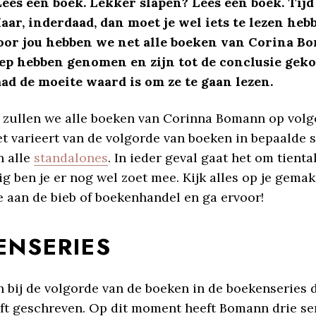
ees een boek. Lekker slapen? Lees een boek. Tijd
aar, inderdaad, dan moet je wel iets te lezen heb
oor jou hebben we net alle boeken van Corina B
oep hebben genomen en zijn tot de conclusie gek
ad de moeite waard is om ze te gaan lezen.
g zullen we alle boeken van Corinna Bomann op volg
et varieert van de volgorde van boeken in bepaalde s
n alle
standalones
. In ieder geval gaat het om tient
g ben je er nog wel zoet mee. Kijk alles op je gemak
e aan de bieb of boekenhandel en ga ervoor!
ENSERIES
 bij de volgorde van de boeken in de boekenseries 
t geschreven. Op dit moment heeft Bomann drie se