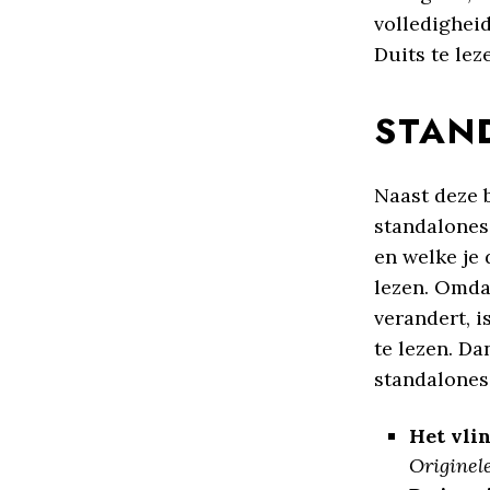
volledighei
Duits te lez
STAN
Naast deze 
standalones 
en welke je
lezen. Omdat
verandert, 
te lezen. Da
standalones
Het vli
Originele