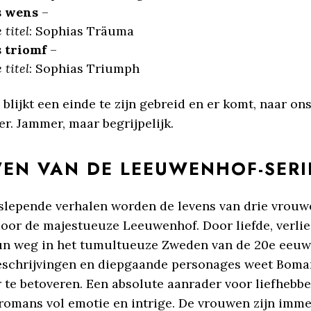
s wens
–
 titel
: Sophias Träuma
s triomf
–
 titel
: Sophias Triumph
 blijkt een einde te zijn gebreid en er komt, naar on
er. Jammer, maar begrijpelijk.
EN VAN DE LEEUWENHOF-SERI
slepende verhalen worden de levens van drie vrouw
oor de majestueuze Leeuwenhof. Door liefde, verlie
un weg in het tumultueuze Zweden van de 20e eeuw
eschrijvingen en diepgaande personages weet Boma
 te betoveren. Een absolute aanrader voor liefhebbe
 romans vol emotie en intrige. De vrouwen zijn imme