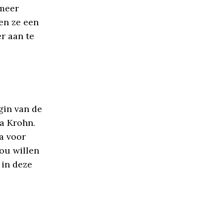
 meer
en ze een
er aan te
egin van de
ia Krohn.
a voor
zou willen
 in deze