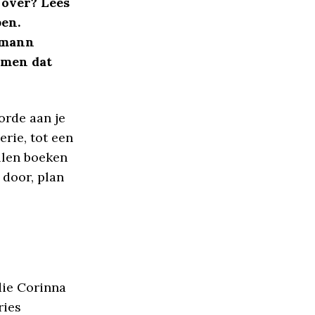
 over? Lees
ben.
omann
omen dat
orde aan je
erie, tot een
allen boeken
 door, plan
die Corinna
ries