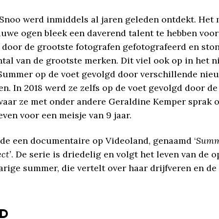
noo werd inmiddels al jaren geleden ontdekt. Het 
auwe ogen bleek een daverend talent te hebben voor
l door de grootste fotografen gefotografeerd en st
tal van de grootste merken. Dit viel ook op in het n
ummer op de voet gevolgd door verschillende nie
en. In 2018 werd ze zelfs op de voet gevolgd door d
aar ze met onder andere Geraldine Kemper sprak o
even voor een meisje van 9 jaar.
gde een documentaire op Videoland, genaamd ‘
Summ
ct’
. De serie is driedelig en volgt het leven van de o
arige summer, die vertelt over haar drijfveren en d
JD