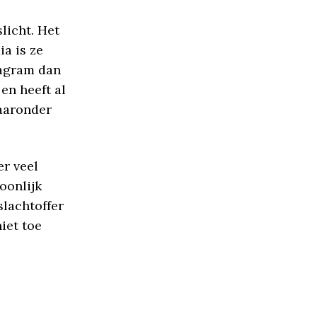
licht. Het
ia is ze
tagram dan
en heeft al
waaronder
er veel
oonlijk
slachtoffer
iet toe