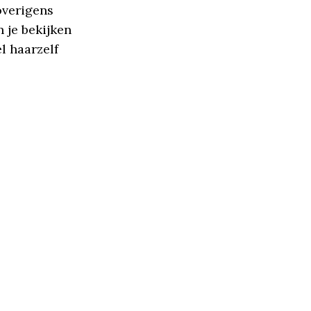
overigens
n je bekijken
l haarzelf