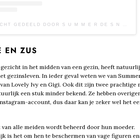
EEN BERICHT GEDEELD DOOR S U M M E R DE S N O O (@SUMMERDESNOOO)
E EN ZUS
gezicht in het midden van een gezin, heeft natuurli
het gezinsleven. In ieder geval weten we van Summer
 van Lovely Ivy en Gigi. Ook dit zijn twee prachtige m
tuurlijk een stuk minder bekend. Ze hebben overige
Instagram-account, dus daar kan je zeker wel het e
 van alle meiden wordt beheerd door hun moeder.
ijk is het om hen te beschermen van vage figuren en