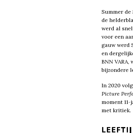
Summer de S
de helderbl
werd al sne
voor een aan
gauw werd S
en dergelijk
BNN VARA, w
bijzondere l
In 2020 vol
Picture Perfe
moment 11-j
met kritiek.
LEEFTI