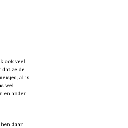
jk ook veel
 dat ze de
eisjes, al is
ns wel
en en ander
 hen daar