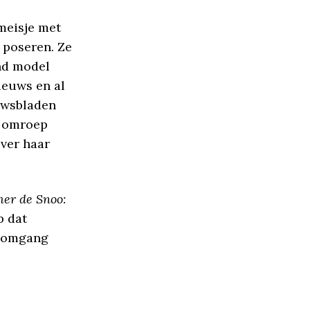
meisje met
 poseren. Ze
ond model
ieuws en al
uwsbladen
e omroep
ver haar
er de Snoo:
p dat
e omgang