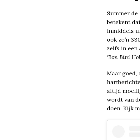
Summer de S
betekent dat
inmiddels ui
ook zo’n 330
zelfs in een
‘
Bon Bini Ho
Maar goed, d
hartberichte
altijd moeil
wordt van d
doen. Kijk m