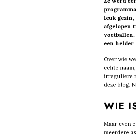
Ze werd ee
programma 
leuk gezin,
afgelopen t
voetballen.
een helder 
Over wie we
echte naam,
irreguliere 
deze blog. N
WIE 
Maar even e
meerdere as