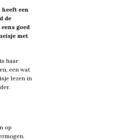
 heeft een
d de
g eens goed
meisje met
is haar
en, een wat
sje lezen in
der.
an op
vermogen.