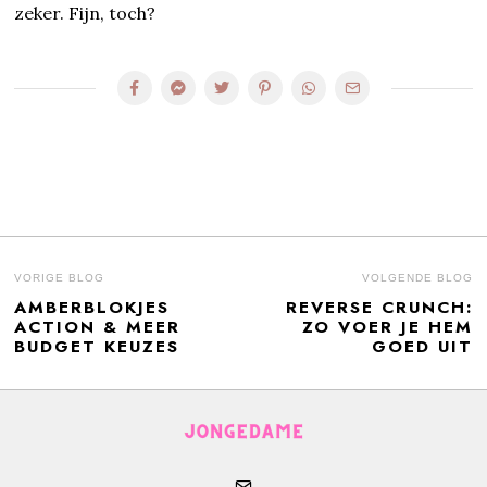
zeker. Fijn, toch?
BERICHT
VORIGE BLOG
VOLGENDE BLOG
AMBERBLOKJES
REVERSE CRUNCH:
Previous
N
NAVIGATIE
ACTION & MEER
ZO VOER JE HEM
post:
po
BUDGET KEUZES
GOED UIT