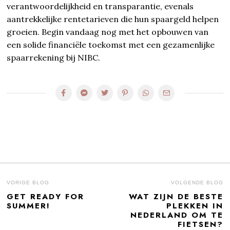
verantwoordelijkheid en transparantie, evenals
aantrekkelijke rentetarieven die hun spaargeld helpen
groeien. Begin vandaag nog met het opbouwen van
een solide financiële toekomst met een gezamenlijke
spaarrekening bij NIBC.
BERICHT
VORIGE BLOG
VOLGENDE BLOG
GET READY FOR
WAT ZIJN DE BESTE
Previous
N
NAVIGATIE
SUMMER!
PLEKKEN IN
post:
po
NEDERLAND OM TE
FIETSEN?