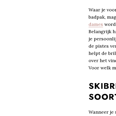
Waar je voo
badpak, mag 
dames
worde
Belangrijk hi
je persoonli
de pistes ve
helpt de bri
over het vin
Voor welk mo
SKIBR
SOOR
Wanneer je s