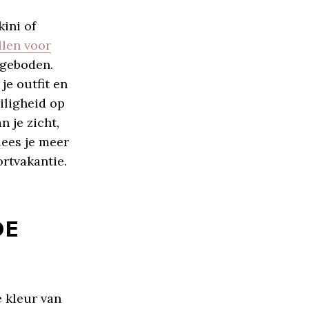
ini of
llen voor
ngeboden.
 je outfit en
iligheid op
n je zicht,
lees je meer
ortvakantie.
DE
e kleur van