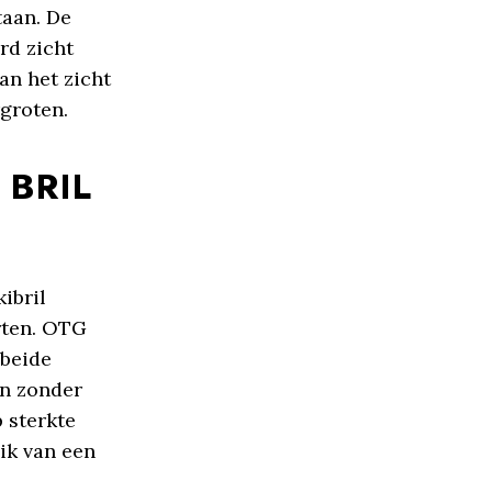
taan. De
rd zicht
kan het zicht
rgroten.
 BRIL
ibril
orten. OTG
 beide
en zonder
p sterkte
uik van een