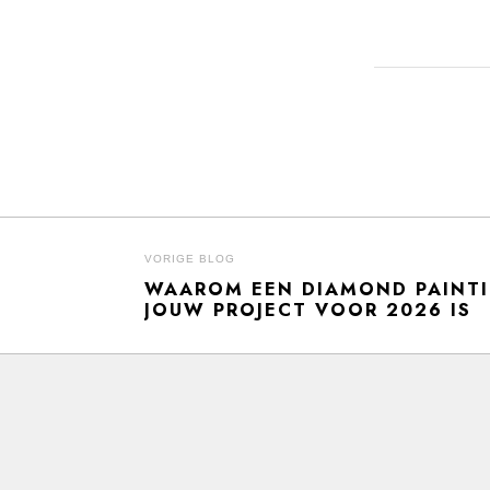
BERICHT
VORIGE BLOG
WAAROM EEN DIAMOND PAINTI
Previous
NAVIGATIE
JOUW PROJECT VOOR 2026 IS
post: