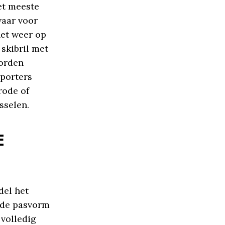
et meeste
waar voor
het weer op
skibril met
worden
sporters
rode of
sselen.
E
del het
r de pasvorm
 volledig