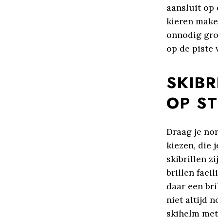
aansluit op 
kieren make
onnodig groo
op de piste
SKIBR
OP S
Draag je nor
kiezen, die 
skibrillen z
brillen faci
daar een bri
niet altijd 
skihelm met 