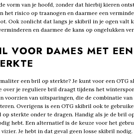
de vorm van je hoofd, zonder dat hierbij kieren onts
n het risico op traanogen en daarmee een verminde
t. Ook zonlicht dat langs je skibril in je ogen valt 
 verminderen en daarmee de kans op ongelukken ve
IL VOOR DAMES MET EEN
TERKTE
maliter een bril op sterkte? Je kunt voor een OTG sk
je over je reguliere bril draagt tijdens het wintersp
ijn voorzien van uitsparingen, die de combinatie van
literen. Overigens is een OTG skibril ook te gebruik
l op sterkte onder te dragen. Handig als je de bril o
nodig hebt. Een alternatief is de keuze voor het gebr
vizier. Je hebt in dat geval geen losse skibril nodig.