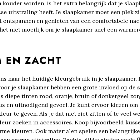
 kouder worden, is het extra belangrijk dat je slaa
e uitstraling heeft. Je slaapkamer moet een plek zi
nt ontspannen en genieten van een comfortabele nac
het niet moeilijk om je slaapkamer snel een warmere
 EN ZACHT
ens naar het huidige kleurgebruik in je slaapkamer.
 voor je slaapkamer hebben een grote invloed op de 
s diepe tinten rood, oranje, bruin of donkergeel zor
us en uitnodigend gevoel. Je kunt ervoor kiezen o
eur te geven. Als je dat niet ziet zitten of te veel we
kleur zoeken in accessoires. Koop bijvoorbeeld kuss
rme kleuren. Ook materialen spelen een belangrijke 
een warme uitstraling. Zachte, dikke stoffen zoals f