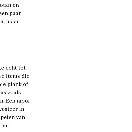
rotan en
een paar
oi, maar
e echt tot
ve items die
ie plank of
ms zoals
en. Een mooi
vesteer in
apelen van
t er