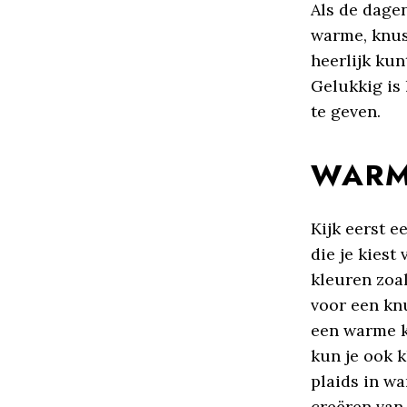
Als de dagen
warme, knuss
heerlijk ku
Gelukkig is 
te geven.
WARM
Kijk eerst e
die je kiest
kleuren zoal
voor een kn
een warme kl
kun je ook 
plaids in wa
creëren van 