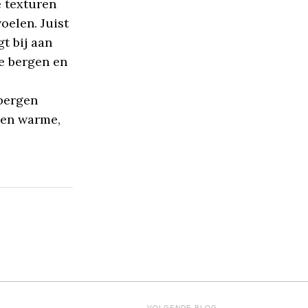
e texturen
oelen. Juist
t bij aan
e bergen en
pbergen
een warme,
VOLGENDE BLOG