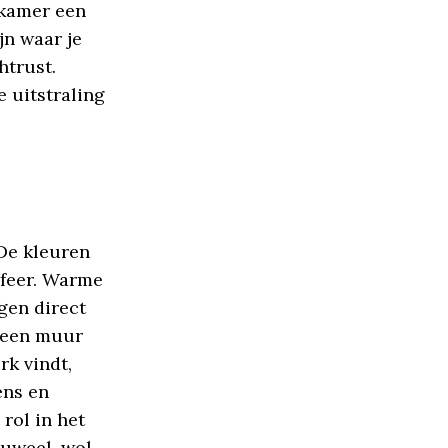
pkamer een
jn waar je
htrust.
 uitstraling
 De kleuren
sfeer. Warme
gen direct
m een muur
rk vindt,
ens en
rol in het
luweel, wol