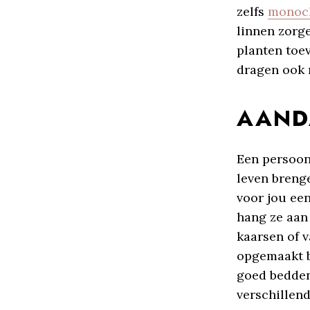
zelfs
monoc
linnen zorg
planten toe
dragen ook 
AAND
Een persoonl
leven brenge
voor jou ee
hang ze aan
kaarsen of v
opgemaakt be
goed bedden
verschillend