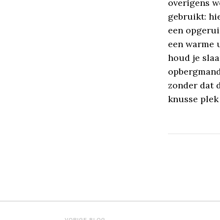
overigens we
gebruikt: hi
een opgerui
een warme u
houd je sla
opbergmande
zonder dat 
knusse plek 
VORIGE BLOG