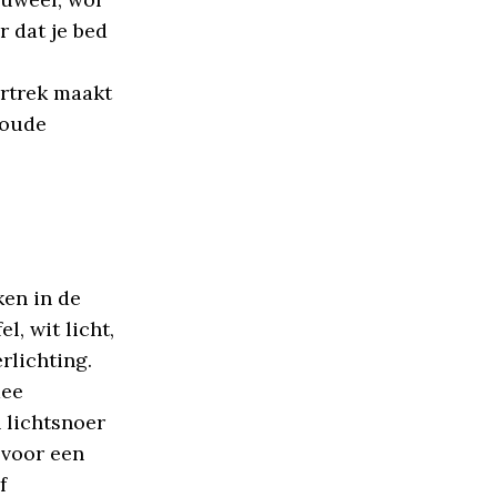
r dat je bed
rtrek maakt
koude
ken in de
l, wit licht,
rlichting.
mee
 lichtsnoer
 voor een
f