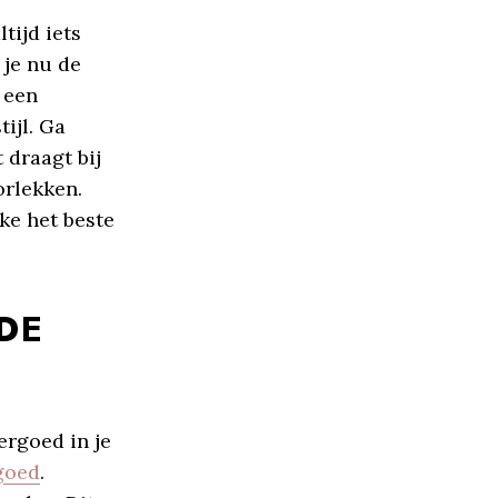
tijd iets
 je nu de
s een
tijl. Ga
t draagt bij
orlekken.
ke het beste
DE
ergoed in je
goed
.