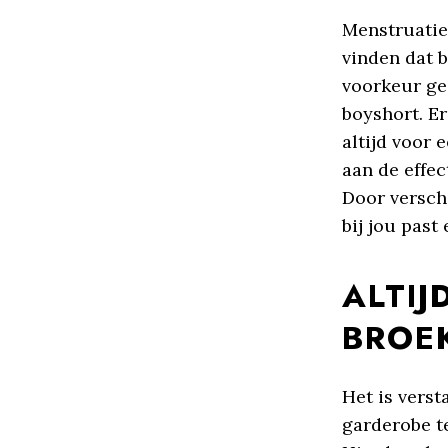
Menstruatie 
vinden dat b
voorkeur gee
boyshort. Er
altijd voor 
aan de effe
Door verschi
bij jou past
ALTI
BROE
Het is vers
garderobe t