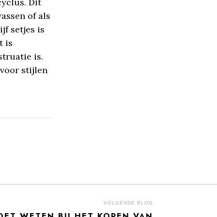
yclus. Dit
wassen of als
jf setjes is
 is
truatie is.
voor stijlen
VOLGENDE BLOG
MOET WETEN BIJ HET KOPEN VAN