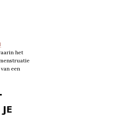
d
waarin het
 menstruatie
 van een
T
 JE