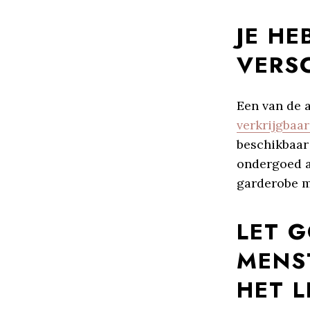
JE HE
VERS
Een van de 
verkrijgbaar
beschikbaar
ondergoed a
garderobe m
LET G
MENS
HET L