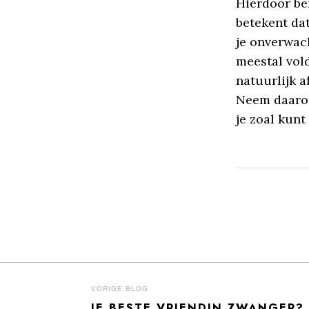
Hierdoor ben
betekent dat
je onverwach
meestal vold
natuurlijk a
Neem daarom 
je zoal kunt
BERICHT
VORIGE BLOG
JE BESTE VRIENDIN ZWANGER? 