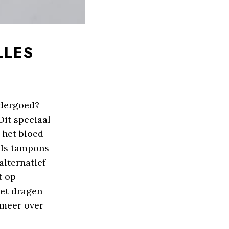
LLES
ndergoed?
Dit speciaal
 het bloed
als tampons
lternatief
t op
het dragen
 meer over