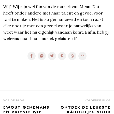
Wij? Wij zijn wel fan van de muziek van Meau. Dat
heeft onder andere met haar talent en gevoel voor
taal te maken. Het is zo genuanceerd en toch raakt
elke noot je met een gevoel waar je nauwelijks van
weet waar het nu eigenlijk vandaan komt. Enfin, heb jij
weleens naar haar muziek geluisterd?
BERICHT
VORIGE BLOG
VOLGENDE BLOG
EWOUT GENEMANS
ONTDEK DE LEUKSTE
Previous
N
NAVIGATIE
EN VRIEND: WIE
KADOOTJES VOOR
post:
po