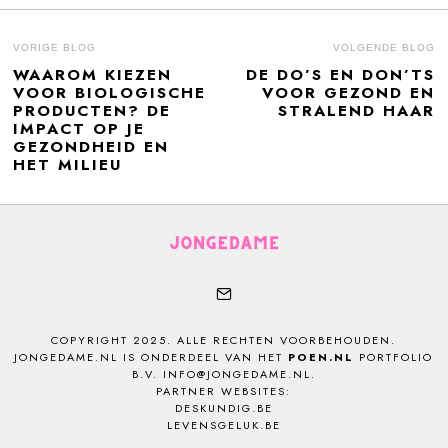
BERICHT
VORIGE BLOG
VOLGENDE BLOG
WAAROM KIEZEN
DE DO’S EN DON’TS
Previous
N
NAVIGATIE
VOOR BIOLOGISCHE
VOOR GEZOND EN
post:
po
PRODUCTEN? DE
STRALEND HAAR
IMPACT OP JE
GEZONDHEID EN
HET MILIEU
COPYRIGHT 2025. ALLE RECHTEN VOORBEHOUDEN.
JONGEDAME.NL IS ONDERDEEL VAN HET
POEN.NL
PORTFOLIO
B.V. INFO@JONGEDAME.NL.
PARTNER WEBSITES:
DESKUNDIG.BE
LEVENSGELUK.BE