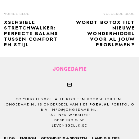
BERICHT
VORIGE BLOG
VOLGENDE BLOG
XSENSIBLE
WORDT BOTOX HET
Previous
N
NAVIGATIE
STRETCHWALKER:
NIEUWE
post:
po
PERFECTE BALANS
WONDERMIDDEL
TUSSEN COMFORT
VOOR AL JOUW
EN STIJL
PROBLEMEN?
COPYRIGHT 2025. ALLE RECHTEN VOORBEHOUDEN.
JONGEDAME.NL IS ONDERDEEL VAN HET
POEN.NL
PORTFOLIO
B.V. INFO@JONGEDAME.NL.
PARTNER WEBSITES:
DESKUNDIG.BE
LEVENSGELUK.BE
BLOG
FASHION
GEZONDHEID & SPORTEN
HANDIG & TIPS