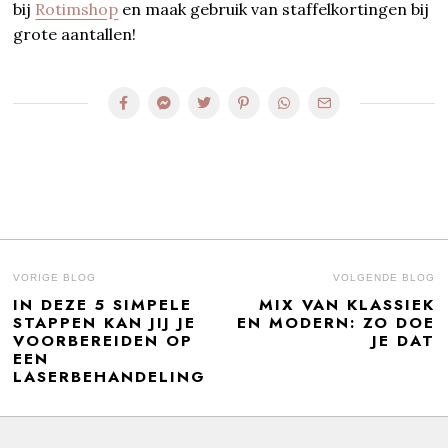
bij
Rotimshop
en maak gebruik van staffelkortingen bij
grote aantallen!
BERICHT
VORIGE BLOG
VOLGENDE BLOG
IN DEZE 5 SIMPELE
MIX VAN KLASSIEK
Previous
N
NAVIGATIE
STAPPEN KAN JIJ JE
EN MODERN: ZO DOE
post:
po
VOORBEREIDEN OP
JE DAT
EEN
LASERBEHANDELING