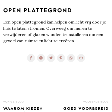
OPEN PLATTEGROND
Een open plattegrond kan helpen om licht vrij door je
huis te laten stromen. Overweeg om muren te
verwijderen of glazen wanden te installeren om een
gevoel van ruimte en licht te creëren.
BERICHT
VORIGE BLOG
VOLGENDE BLOG
WAAROM KIEZEN
GOED VOORBEREID
Previous
N
NAVIGATIE